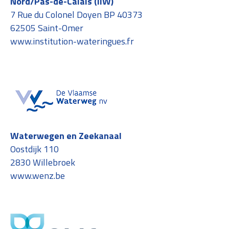
Nord/Pas-de-Calais (IIW)
7 Rue du Colonel Doyen BP 40373
62505 Saint-Omer
www.institution-wateringues.fr
Waterwegen en Zeekanaal
Oostdijk 110
2830 Willebroek
www.wenz.be