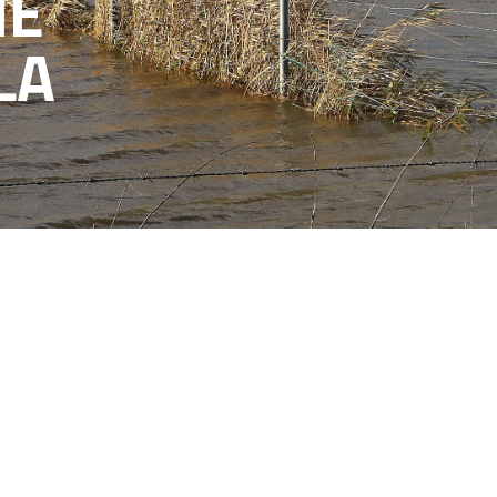
NE
LA