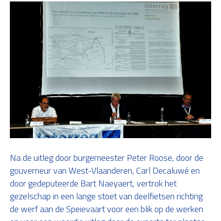
Na de uitleg door burgemeester Peter Roose, door de
gouverneur van West-Vlaanderen, Carl Decaluwé en
door gedeputeerde Bart Naeyaert, vertrok het
gezelschap in een lange stoet van deelfietsen richting
de werf aan de Speievaart voor een blik op de werken