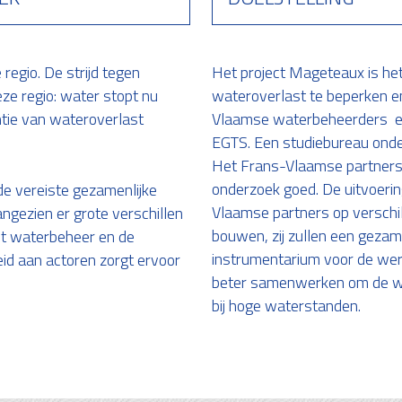
regio. De strijd tegen
Het project Mageteaux is he
eze regio: water stopt nu
wateroverlast te beperken e
tie van wateroverlast
Vlaamse waterbeheerders en
EGTS. Een studiebureau onde
Het Frans-Vlaamse partnersh
onderzoek goed. De uitvoerin
e vereiste gezamenlijke
Vlaamse partners op verschil
aangezien er grote verschillen
bouwen, zij zullen een gezam
het waterbeheer en de
instrumentarium voor de werk
id aan actoren zorgt ervoor
beter samenwerken om de wat
bij hoge waterstanden.