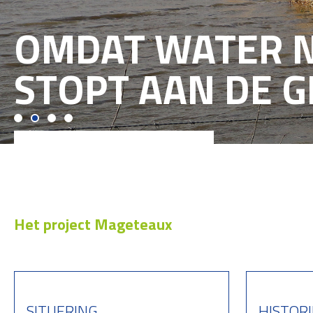
OMDAT WATER N
STOPT AAN DE 
Het project Mageteaux
SITUERING
HISTORI