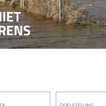
IET
GRENS
EK
DOELSTELLING